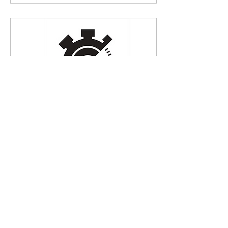
československých
motoristů, která dala základ
organizovanému motorismu
v Litomyšli. Po druhé světové
válce ožil motocyklový i
automobilový závodní život
— první poválečný závod
se...
29. 11. 2025
∙
1
min
Přihlášky do Classic
Challenge 2026 jsou
spuštěny!
Milovníci klasických
automobilů a precizní
orientační jízdy se mohou
radovat – od 1. prosince 2025