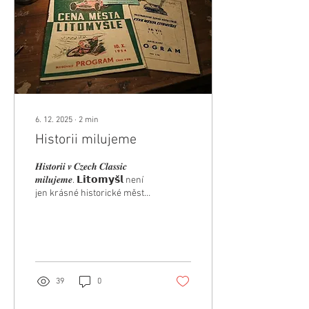
6. 12. 2025
∙
2
min
Historii milujeme
𝑯𝒊𝒔𝒕𝒐𝒓𝒊𝒊 𝒗 𝑪𝒛𝒆𝒄𝒉 𝑪𝒍𝒂𝒔𝒔𝒊𝒄
𝒎𝒊𝒍𝒖𝒋𝒆𝒎𝒆. 𝗟𝗶𝘁𝗼𝗺𝘆𝘀̌𝗹 není
jen krásné historické město
— je také místem s bohatou
tradicí automobilových a
motocyklových závodů. Už
na konci 20. let 20. století se
tu začaly pořádat první
jezdecké akce. V roce 1929
39
0
dokonce vznikla místní
odnož Liga